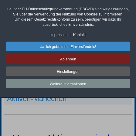
Laut der EU-Datenschutzgrundverordnung (DSGVO) sind wir gezwungen,
Sie über die Verwendung der Nutzung von Cookies zu informieren.
Um diesem Gesetz rechtskonform zu sein, benötigen wir dazu Ihr
ausdrückliches Einverständnis.
Impressum
|
Kontakt
Ja, ich gebe mein Einverständnis!
Ablehnen
Einstellungen
Weitere Informationen
Aktuelle Seite:
Startseite
Unsere Sparten
Unsere Garden
Aktiven-Mariechen
Aktiven-Mariechen